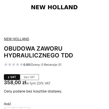
NEW HOLLAND
OBUDOWA ZAWORU
HYDRAULICZNEGO TDD
0.00
(Oceny: 0 Recenzje: 0)
z VAT
bez VAT
Cena
358,00 zł
w tym 23% VAT
w tym
23%
VAT
Ceny podane bez kosztów dostawy.
Ilość