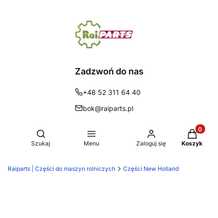
Zadzwoń do nas
+48 52 311 64 40
bok@raiparts.pl
Produkty 
Otwórz wyszukiwarkę
Szukaj
Menu
Zaloguj się
Koszyk
Raiparts | Części do maszyn rolniczych
Części New Holland