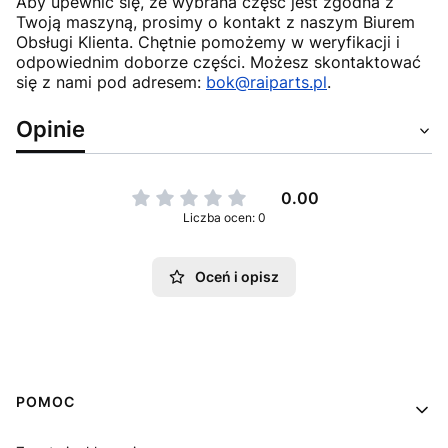
Aby upewnić się, że wybrana część jest zgodna z
Twoją maszyną, prosimy o kontakt z naszym Biurem
Obsługi Klienta. Chętnie pomożemy w weryfikacji i
odpowiednim doborze części. Możesz skontaktować
się z nami pod adresem:
bok@raiparts.pl
.
Opinie
0.00
Liczba ocen: 0
Oceń i opisz
Linki w stopce
POMOC