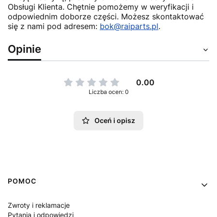
Obsługi Klienta. Chętnie pomożemy w weryfikacji i
odpowiednim doborze części. Możesz skontaktować
się z nami pod adresem:
bok@raiparts.pl
.
Opinie
0.00
Liczba ocen: 0
Oceń i opisz
Linki w stopce
POMOC
Zwroty i reklamacje
Pytania i odpowiedzi