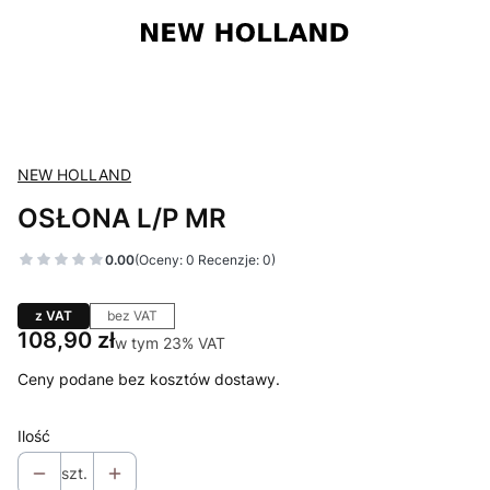
NEW HOLLAND
OSŁONA L/P MR
0.00
(Oceny: 0 Recenzje: 0)
z VAT
bez VAT
Cena
108,90 zł
w tym 23% VAT
w tym
23%
VAT
Ceny podane bez kosztów dostawy.
Ilość
szt.