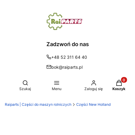
Zadzwoń do nas
+48 52 311 64 40
bok@raiparts.pl
Produkty 
Otwórz wyszukiwarkę
Szukaj
Menu
Zaloguj się
Koszyk
Raiparts | Części do maszyn rolniczych
Części New Holland