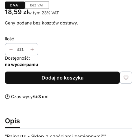
z VAT
bez VAT
Cena
18,59 zł
w tym 23% VAT
w tym
23%
VAT
Ceny podane bez kosztów dostawy.
Ilość
szt.
Dostępność:
na wyczerpaniu
Dodaj do koszyka
Czas wysyłki:
3 dni
Opis
"Raiparts - Sklep z częściami zamiennymi","