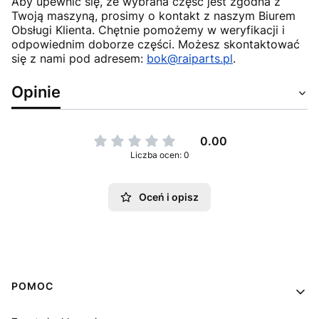
Aby upewnić się, że wybrana część jest zgodna z
Twoją maszyną, prosimy o kontakt z naszym Biurem
Obsługi Klienta. Chętnie pomożemy w weryfikacji i
odpowiednim doborze części. Możesz skontaktować
się z nami pod adresem:
bok@raiparts.pl
.
Opinie
0.00
Liczba ocen: 0
Oceń i opisz
Linki w stopce
POMOC