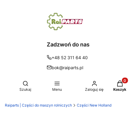
Zadzwoń do nas
+48 52 311 64 40
bok@raiparts.pl
Produkty 
Otwórz wyszukiwarkę
Szukaj
Menu
Zaloguj się
Koszyk
Raiparts | Części do maszyn rolniczych
Części New Holland