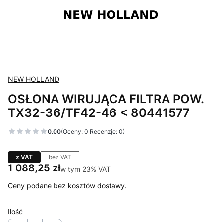
NEW HOLLAND
OSŁONA WIRUJĄCA FILTRA POW.
TX32-36/TF42-46 < 80441577
0.00
(Oceny: 0 Recenzje: 0)
z VAT
bez VAT
Cena
1 088,25 zł
w tym 23% VAT
w tym
23%
VAT
Ceny podane bez kosztów dostawy.
Ilość