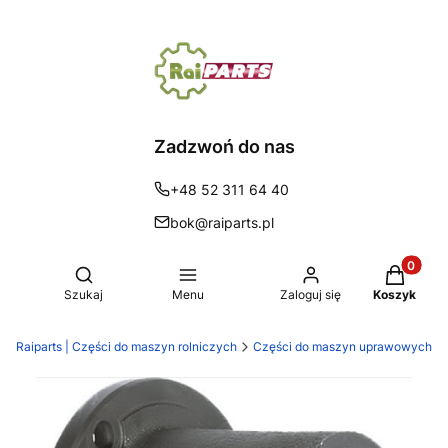
Zadzwoń do nas
+48 52 311 64 40
bok@raiparts.pl
Produkty 
Otwórz wyszukiwarkę
Szukaj
Menu
Zaloguj się
Koszyk
Raiparts | Części do maszyn rolniczych
Części do maszyn uprawowych