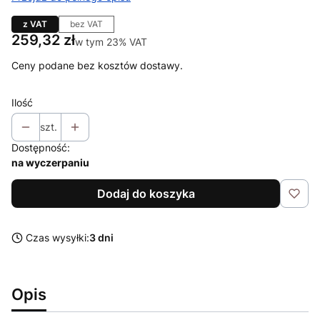
z VAT
bez VAT
Cena
259,32 zł
w tym 23% VAT
w tym
23%
VAT
Ceny podane bez kosztów dostawy.
Ilość
szt.
Dostępność:
na wyczerpaniu
Dodaj do koszyka
Czas wysyłki:
3 dni
Opis