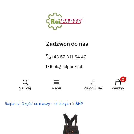
Zadzwoń do nas
+48 52 311 64 40
bok@raiparts.pl
Produkty 
Otwórz wyszukiwarkę
Szukaj
Menu
Zaloguj się
Koszyk
Raiparts | Części do maszyn rolniczych
BHP