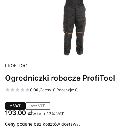
PROFITOOL
Ogrodniczki robocze ProfiTool
0.00
(Oceny: 0 Recenzje: 0)
z VAT
bez VAT
Cena
193,00 zł
w tym 23% VAT
w tym
23%
VAT
Ceny podane bez kosztów dostawy.
Wybierz wariant produktu: