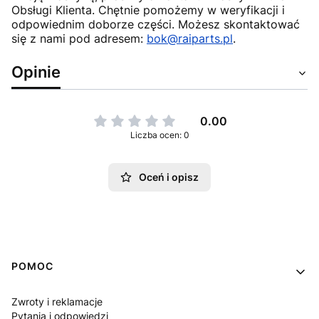
Obsługi Klienta. Chętnie pomożemy w weryfikacji i
odpowiednim doborze części. Możesz skontaktować
się z nami pod adresem:
bok@raiparts.pl
.
Opinie
0.00
Liczba ocen: 0
Oceń i opisz
Linki w stopce
POMOC
Zwroty i reklamacje
Pytania i odpowiedzi