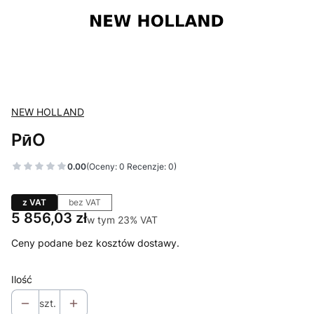
NEW HOLLAND
PӣO
0.00
(Oceny: 0 Recenzje: 0)
z VAT
bez VAT
Cena
5 856,03 zł
w tym 23% VAT
w tym
23%
VAT
Ceny podane bez kosztów dostawy.
Ilość
szt.