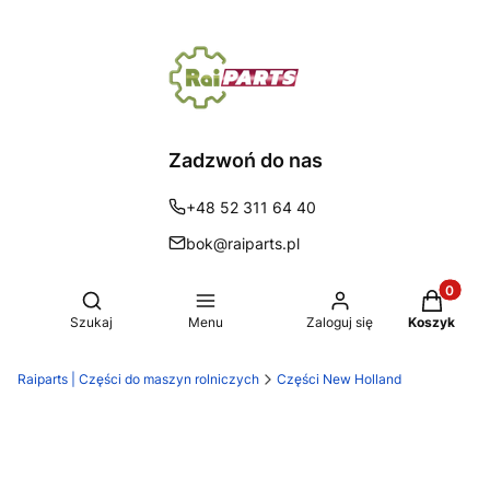
Zadzwoń do nas
+48 52 311 64 40
bok@raiparts.pl
Produkty 
Otwórz wyszukiwarkę
Szukaj
Menu
Zaloguj się
Koszyk
Raiparts | Części do maszyn rolniczych
Części New Holland