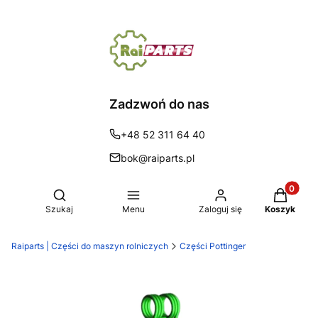
Zadzwoń do nas
+48 52 311 64 40
bok@raiparts.pl
Produkty 
Otwórz wyszukiwarkę
Szukaj
Menu
Zaloguj się
Koszyk
Raiparts | Części do maszyn rolniczych
Części Pottinger