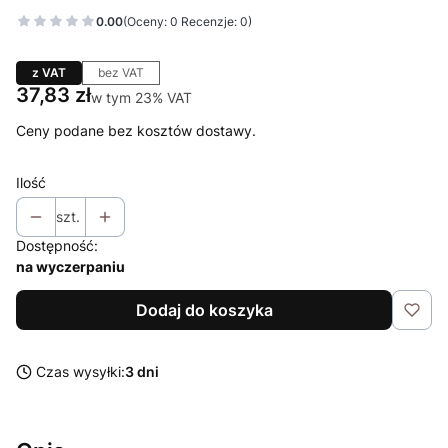
0.00
(Oceny: 0 Recenzje: 0)
z VAT
bez VAT
Cena
37,83 zł
w tym 23% VAT
w tym
23%
VAT
Ceny podane bez kosztów dostawy.
Ilość
szt.
Dostępność:
na wyczerpaniu
Dodaj do koszyka
Czas wysyłki:
3 dni