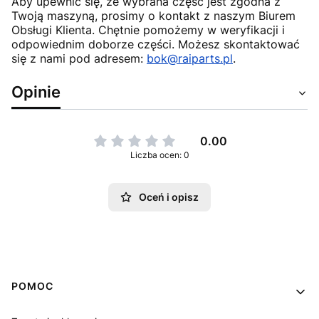
Aby upewnić się, że wybrana część jest zgodna z
Twoją maszyną, prosimy o kontakt z naszym Biurem
Obsługi Klienta. Chętnie pomożemy w weryfikacji i
odpowiednim doborze części. Możesz skontaktować
się z nami pod adresem:
bok@raiparts.pl
.
Opinie
0.00
Liczba ocen: 0
Oceń i opisz
Linki w stopce
POMOC