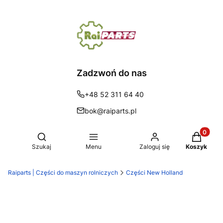
Zadzwoń do nas
+48 52 311 64 40
bok@raiparts.pl
Produkty 
Otwórz wyszukiwarkę
Szukaj
Menu
Zaloguj się
Koszyk
Raiparts | Części do maszyn rolniczych
Części New Holland