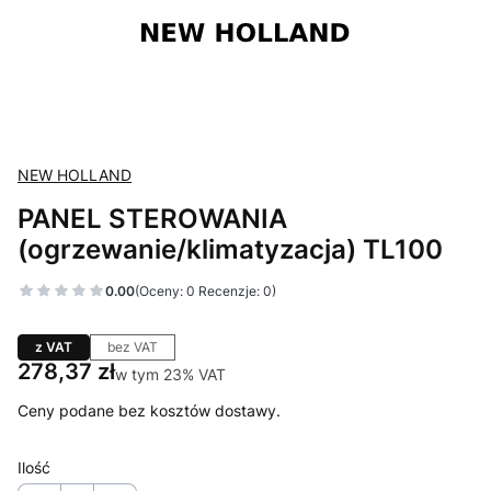
NEW HOLLAND
PANEL STEROWANIA
(ogrzewanie/klimatyzacja) TL100
0.00
(Oceny: 0 Recenzje: 0)
z VAT
bez VAT
Cena
278,37 zł
w tym 23% VAT
w tym
23%
VAT
Ceny podane bez kosztów dostawy.
Ilość