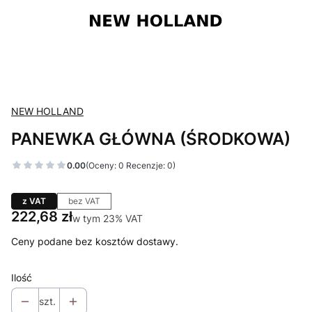
NEW HOLLAND
PANEWKA GŁÓWNA (ŚRODKOWA)
0.00
(Oceny: 0 Recenzje: 0)
z VAT
bez VAT
Cena
222,68 zł
w tym 23% VAT
w tym
23%
VAT
Ceny podane bez kosztów dostawy.
Ilość
szt.