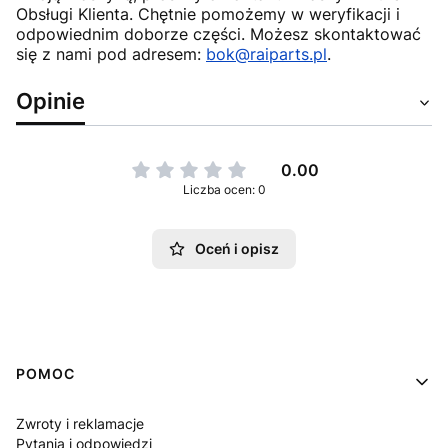
Obsługi Klienta. Chętnie pomożemy w weryfikacji i
odpowiednim doborze części. Możesz skontaktować
się z nami pod adresem:
bok@raiparts.pl
.
Opinie
0.00
Liczba ocen: 0
Oceń i opisz
Linki w stopce
POMOC
Zwroty i reklamacje
Pytania i odpowiedzi