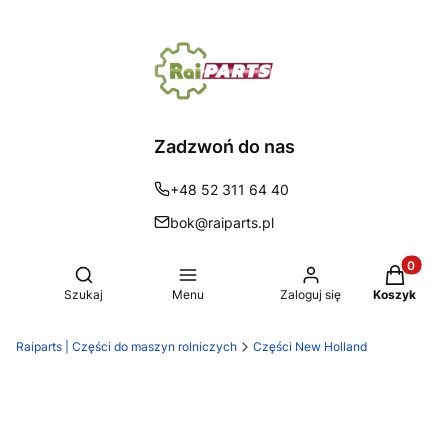
Zadzwoń do nas
+48 52 311 64 40
bok@raiparts.pl
Produkty 
Otwórz wyszukiwarkę
Szukaj
Menu
Zaloguj się
Koszyk
Raiparts | Części do maszyn rolniczych
Części New Holland