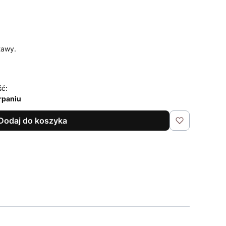
tawy.
ść:
rpaniu
Dodaj do koszyka