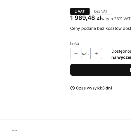
z VAT
bez VAT
Cena
1 969,48 zł
w tym 23% VAT
w tym
23%
VAT
Ceny podane bez kosztów dos
Ilość
Dostępno
szt.
na wycze
Czas wysyłki:
3 dni