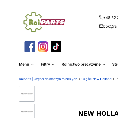
+48 52 
bok@raip
Menu
Filtry
Rolnictwo precyzyjne
St
Raiparts | Części do maszyn rolniczych
Części New Holland
P