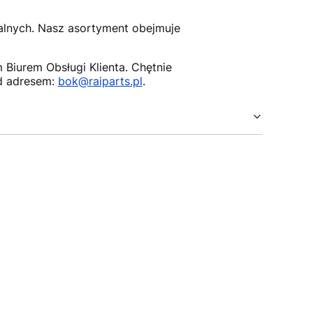
nalnych. Nasz asortyment obejmuje
Biurem Obsługi Klienta. Chętnie
d adresem:
bok@raiparts.pl
.