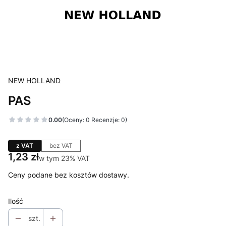
NEW HOLLAND
PAS
0.00
(Oceny: 0 Recenzje: 0)
z VAT
bez VAT
Cena
1,23 zł
w tym 23% VAT
w tym
23%
VAT
Ceny podane bez kosztów dostawy.
Ilość
szt.