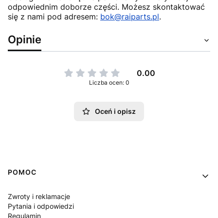
odpowiednim doborze części. Możesz skontaktować
się z nami pod adresem:
bok@raiparts.pl
.
Opinie
0.00
Liczba ocen: 0
Oceń i opisz
Linki w stopce
POMOC
Zwroty i reklamacje
Pytania i odpowiedzi
Regulamin