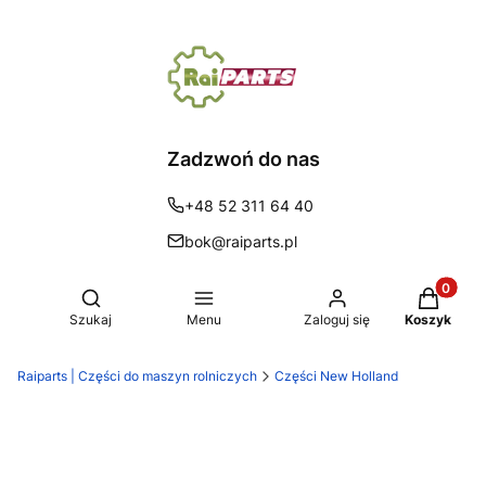
Zadzwoń do nas
+48 52 311 64 40
bok@raiparts.pl
Produkty 
Otwórz wyszukiwarkę
Szukaj
Menu
Zaloguj się
Koszyk
Raiparts | Części do maszyn rolniczych
Części New Holland