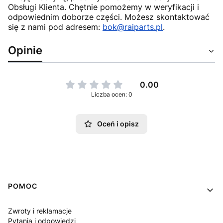
Obsługi Klienta. Chętnie pomożemy w weryfikacji i
odpowiednim doborze części. Możesz skontaktować
się z nami pod adresem:
bok@raiparts.pl
.
Opinie
0.00
Liczba ocen: 0
Oceń i opisz
Linki w stopce
POMOC
Zwroty i reklamacje
Pytania i odpowiedzi