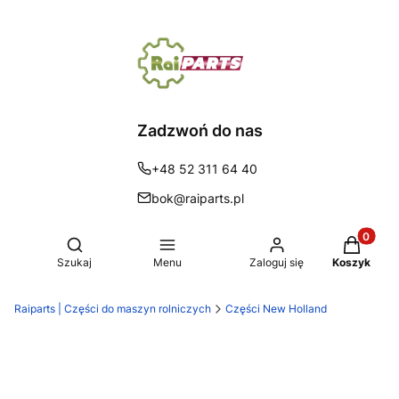
Zadzwoń do nas
+48 52 311 64 40
bok@raiparts.pl
Produkty 
Otwórz wyszukiwarkę
Szukaj
Menu
Zaloguj się
Koszyk
Raiparts | Części do maszyn rolniczych
Części New Holland