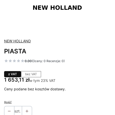
NEW HOLLAND
PIASTA
0.00
(Oceny: 0 Recenzje: 0)
z VAT
bez VAT
Cena
1 653,11 zł
w tym 23% VAT
w tym
23%
VAT
Ceny podane bez kosztów dostawy.
Ilość
szt.