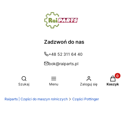
Zadzwoń do nas
+48 52 311 64 40
bok@raiparts.pl
Produkty 
Otwórz wyszukiwarkę
Szukaj
Menu
Zaloguj się
Koszyk
Raiparts | Części do maszyn rolniczych
Części Pottinger