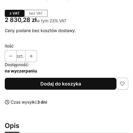
z VAT
bez VAT
Cena
2 830,28 zł
w tym 23% VAT
w tym
23%
VAT
Ceny podane bez kosztów dostawy.
Ilość
szt.
Dostępność:
na wyczerpaniu
Dodaj do koszyka
Czas wysyłki:
3 dni
Opis