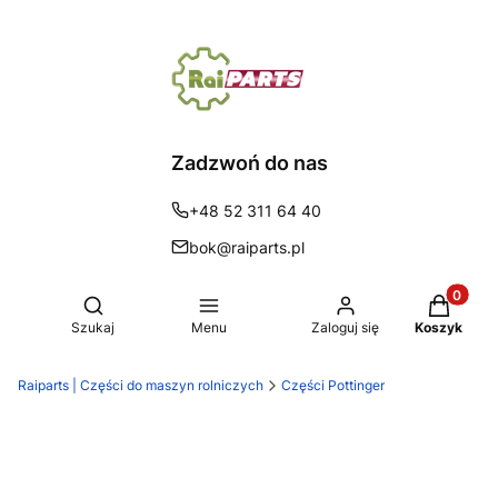
Zadzwoń do nas
+48 52 311 64 40
bok@raiparts.pl
Produkty 
Otwórz wyszukiwarkę
Szukaj
Menu
Zaloguj się
Koszyk
Raiparts | Części do maszyn rolniczych
Części Pottinger