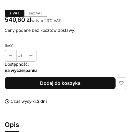
z VAT
bez VAT
Cena
540,60 zł
w tym 23% VAT
w tym
23%
VAT
Ceny podane bez kosztów dostawy.
Ilość
szt.
Dostępność:
na wyczerpaniu
Dodaj do koszyka
Czas wysyłki:
3 dni
Opis