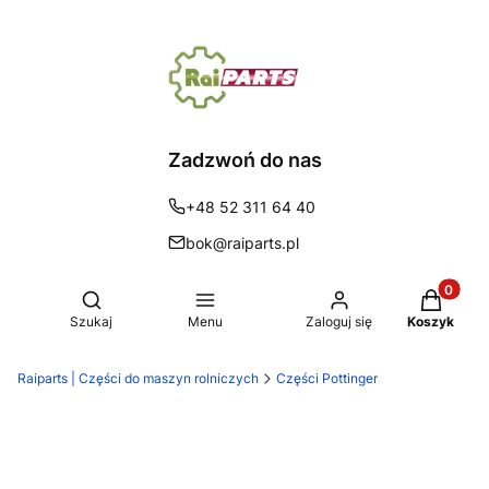
Zadzwoń do nas
+48 52 311 64 40
bok@raiparts.pl
Produkty 
Otwórz wyszukiwarkę
Szukaj
Menu
Zaloguj się
Koszyk
Raiparts | Części do maszyn rolniczych
Części Pottinger