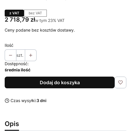
z VAT
bez VAT
Cena
2 718,79 zł
w tym 23% VAT
w tym
23%
VAT
Ceny podane bez kosztów dostawy.
Ilość
szt.
Dostępność:
średnia ilość
Dodaj do koszyka
Czas wysyłki:
3 dni
Opis