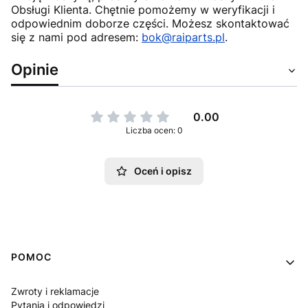
Obsługi Klienta. Chętnie pomożemy w weryfikacji i
odpowiednim doborze części. Możesz skontaktować
się z nami pod adresem:
bok@raiparts.pl
.
Opinie
0.00
Liczba ocen: 0
Oceń i opisz
Linki w stopce
POMOC
Zwroty i reklamacje
Pytania i odpowiedzi