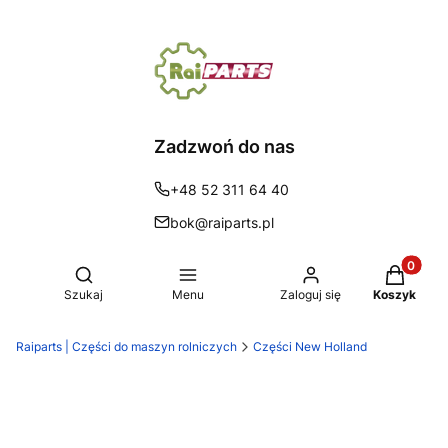
Zadzwoń do nas
+48 52 311 64 40
bok@raiparts.pl
Produkty 
Otwórz wyszukiwarkę
Szukaj
Menu
Zaloguj się
Koszyk
Raiparts | Części do maszyn rolniczych
Części New Holland