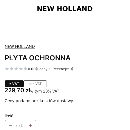
NEW HOLLAND
PŁYTA OCHRONNA
0.00
(Oceny: 0 Recenzje: 0)
z VAT
bez VAT
Cena
229,70 zł
w tym 23% VAT
w tym
23%
VAT
Ceny podane bez kosztów dostawy.
Ilość
szt.