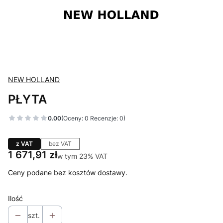
NEW HOLLAND
PŁYTA
0.00
(Oceny: 0 Recenzje: 0)
z VAT
bez VAT
Cena
1 671,91 zł
w tym 23% VAT
w tym
23%
VAT
Ceny podane bez kosztów dostawy.
Ilość
szt.