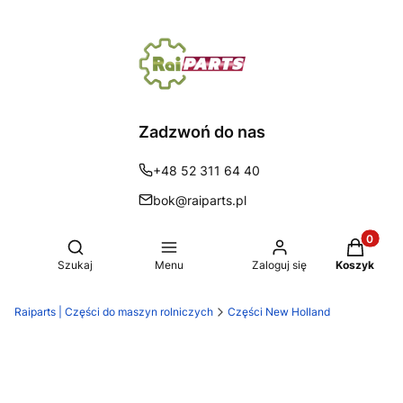
Zadzwoń do nas
+48 52 311 64 40
bok@raiparts.pl
Produkty 
Otwórz wyszukiwarkę
Szukaj
Menu
Zaloguj się
Koszyk
Raiparts | Części do maszyn rolniczych
Części New Holland