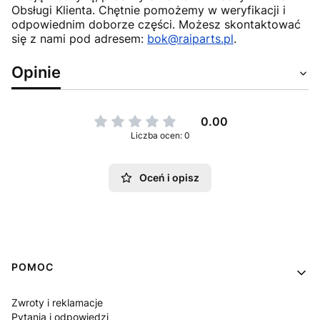
Obsługi Klienta. Chętnie pomożemy w weryfikacji i
odpowiednim doborze części. Możesz skontaktować
się z nami pod adresem:
bok@raiparts.pl
.
Opinie
0.00
Liczba ocen: 0
Oceń i opisz
Linki w stopce
POMOC
Zwroty i reklamacje
Pytania i odpowiedzi