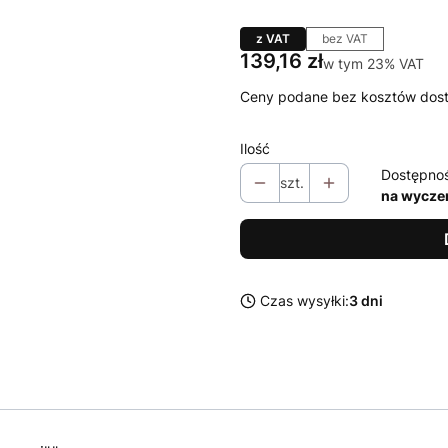
z VAT
bez VAT
Cena
139,16 zł
w tym 23% VAT
w tym
23%
VAT
Ceny podane bez kosztów dos
Ilość
Dostępno
szt.
na wycze
Czas wysyłki:
3 dni