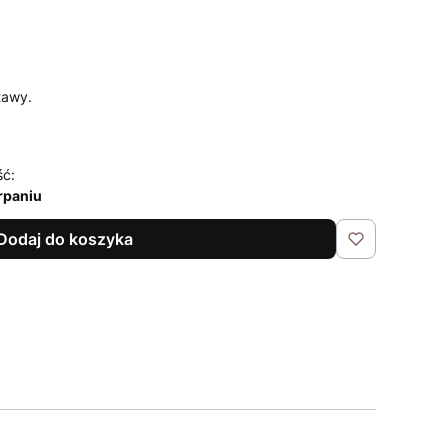
tawy.
ść:
rpaniu
Dodaj do koszyka