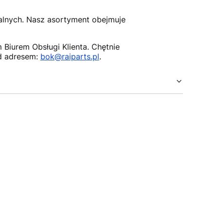
nalnych. Nasz asortyment obejmuje
Biurem Obsługi Klienta. Chętnie
d adresem:
bok@raiparts.pl
.