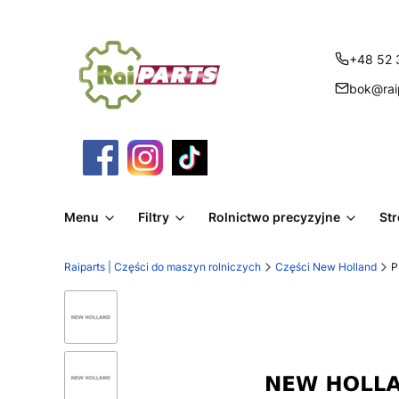
+48 52 
bok@raip
Menu
Filtry
Rolnictwo precyzyjne
St
Raiparts | Części do maszyn rolniczych
Części New Holland
P