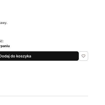
tawy.
ść:
rpaniu
Dodaj do koszyka