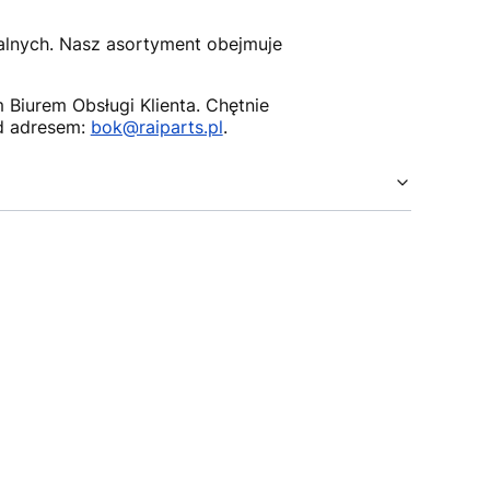
nalnych. Nasz asortyment obejmuje
Biurem Obsługi Klienta. Chętnie
d adresem:
bok@raiparts.pl
.