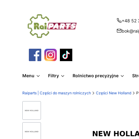
+48 52 
bok@raip
Menu
Filtry
Rolnictwo precyzyjne
St
Raiparts | Części do maszyn rolniczych
Części New Holland
P