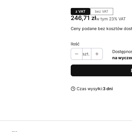
z VAT
bez VAT
Cena
246,71 zł
w tym 23% VAT
w tym
23%
VAT
Ceny podane bez kosztów dos
Ilość
Dostępno
szt.
na wycze
Czas wysyłki:
3 dni