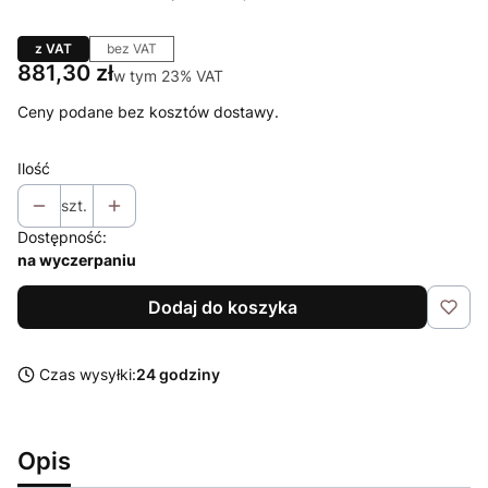
z VAT
bez VAT
Cena
881,30 zł
w tym 23% VAT
w tym
23%
VAT
Ceny podane bez kosztów dostawy.
Ilość
szt.
Dostępność:
na wyczerpaniu
Dodaj do koszyka
Czas wysyłki:
24 godziny
Opis