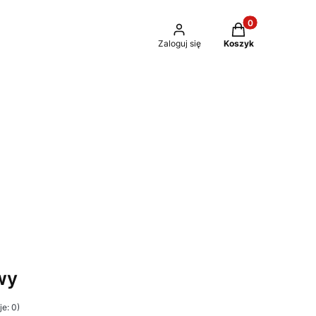
Produkty w kosz
Zaloguj się
Koszyk
wy
e: 0)