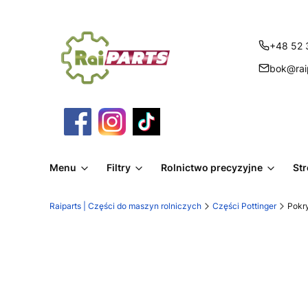
+48 52 
bok@raip
Menu
Filtry
Rolnictwo precyzyjne
St
Raiparts | Części do maszyn rolniczych
Części Pottinger
Pokr