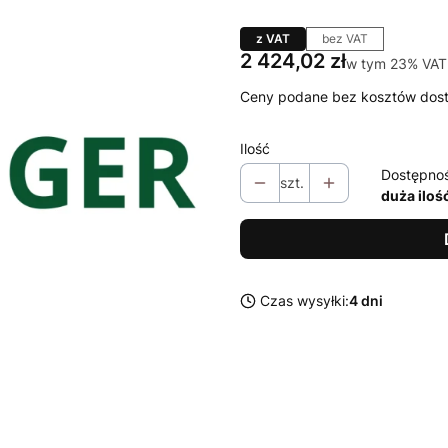
z VAT
bez VAT
Cena
2 424,02 zł
w tym 23% VAT
w tym
23%
VAT
Ceny podane bez kosztów dos
Ilość
Dostępno
szt.
duża iloś
Czas wysyłki:
4 dni