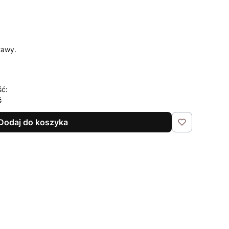
tawy.
ść:
ć
Dodaj do koszyka