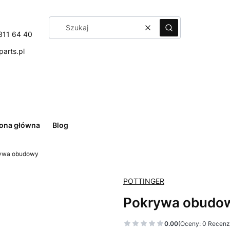
Wyczyść
Szukaj
311 64 40
arts.pl
rona główna
Blog
ywa obudowy
POTTINGER
Pokrywa obudo
0.00
(Oceny: 0 Recenzj