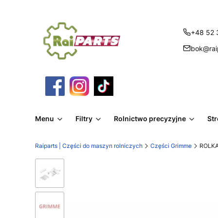
+48 52 
bok@raip
Menu
Filtry
Rolnictwo precyzyjne
St
Raiparts | Części do maszyn rolniczych
Części Grimme
ROLKA