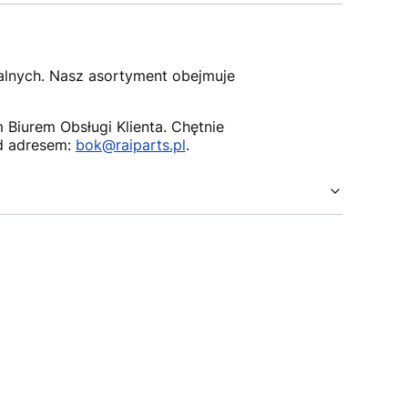
nalnych. Nasz asortyment obejmuje
Biurem Obsługi Klienta. Chętnie
d adresem:
bok@raiparts.pl
.