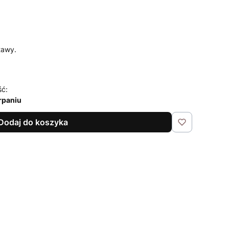
tawy.
ść:
rpaniu
Dodaj do koszyka