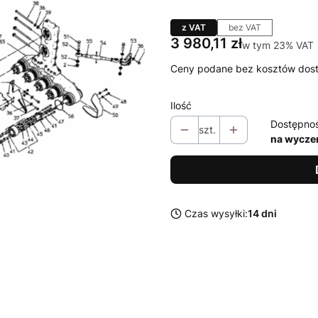
z VAT
bez VAT
Cena
3 980,11 zł
w tym 23% VAT
w tym
23%
VAT
Ceny podane bez kosztów dos
Ilość
Dostępno
szt.
na wycze
Czas wysyłki:
14 dni