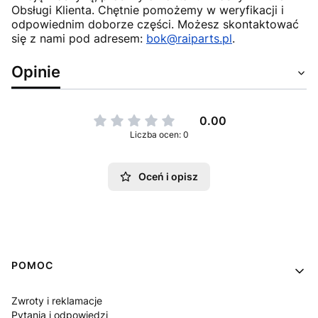
Obsługi Klienta. Chętnie pomożemy w weryfikacji i
odpowiednim doborze części. Możesz skontaktować
się z nami pod adresem:
bok@raiparts.pl
.
Opinie
0.00
Liczba ocen: 0
Oceń i opisz
Linki w stopce
POMOC
Zwroty i reklamacje
Pytania i odpowiedzi