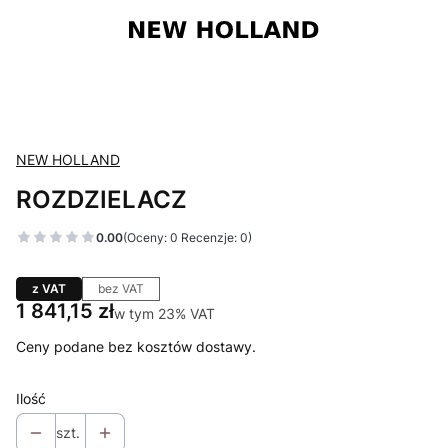
NEW HOLLAND
ROZDZIELACZ
0.00
(Oceny: 0 Recenzje: 0)
z VAT
bez VAT
Cena
1 841,15 zł
w tym 23% VAT
w tym
23%
VAT
Ceny podane bez kosztów dostawy.
Ilość
szt.