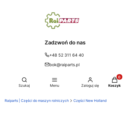
Zadzwoń do nas
+48 52 311 64 40
bok@raiparts.pl
Produkty 
Otwórz wyszukiwarkę
Szukaj
Menu
Zaloguj się
Koszyk
Raiparts | Części do maszyn rolniczych
Części New Holland