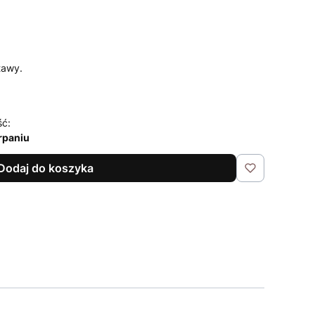
tawy.
ść:
rpaniu
Dodaj do koszyka