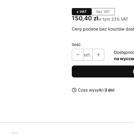
z VAT
bez VAT
Cena
150,40 zł
w tym 23% VAT
w tym
23%
VAT
Ceny podane bez kosztów dos
Ilość
Dostępno
szt.
na wycze
Czas wysyłki:
3 dni