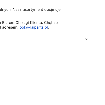
nalnych. Nasz asortyment obejmuje
Biurem Obsługi Klienta. Chętnie
d adresem:
bok@raiparts.pl
.