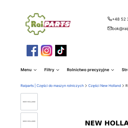
+48 52 
bok@raip
Menu
Filtry
Rolnictwo precyzyjne
St
Raiparts | Części do maszyn rolniczych
Części New Holland
R