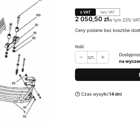
z VAT
bez VAT
Cena
2 050,50 zł
w tym 23% VAT
w tym
23%
VA
Ceny podane bez kosztów dos
Ilość
Dostępno
szt.
na wycze
Czas wysyłki:
14 dni