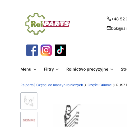
+48 52 
bok@raip
Menu
Filtry
Rolnictwo precyzyjne
St
Raiparts | Części do maszyn rolniczych
Części Grimme
RUSZT