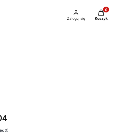
Produkty w kosz
Zaloguj się
Koszyk
04
e: 0)