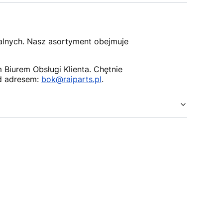
nalnych. Nasz asortyment obejmuje
Biurem Obsługi Klienta. Chętnie
d adresem:
bok@raiparts.pl
.