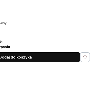
T
tawy.
ść:
rpaniu
Dodaj do koszyka