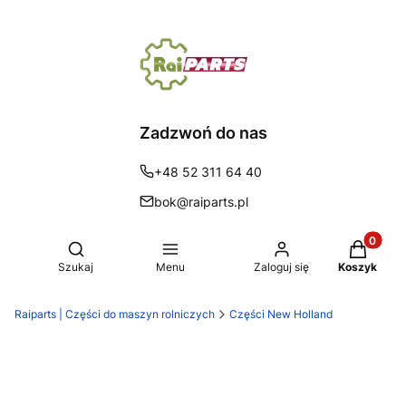
Zadzwoń do nas
+48 52 311 64 40
bok@raiparts.pl
Produkty 
Otwórz wyszukiwarkę
Szukaj
Menu
Zaloguj się
Koszyk
Raiparts | Części do maszyn rolniczych
Części New Holland