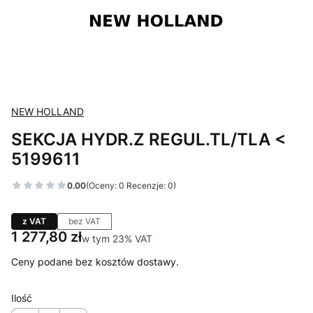
NEW HOLLAND
SEKCJA HYDR.Z REGUL.TL/TLA <
5199611
0.00
(Oceny: 0 Recenzje: 0)
z VAT
bez VAT
Cena
1 277,80 zł
w tym 23% VAT
w tym
23%
VAT
Ceny podane bez kosztów dostawy.
Ilość