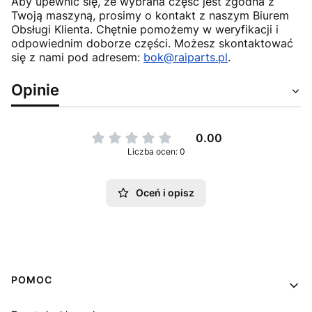
Aby upewnić się, że wybrana część jest zgodna z
Twoją maszyną, prosimy o kontakt z naszym Biurem
Obsługi Klienta. Chętnie pomożemy w weryfikacji i
odpowiednim doborze części. Możesz skontaktować
się z nami pod adresem:
bok@raiparts.pl
.
Opinie
0.00
Liczba ocen: 0
Oceń i opisz
Linki w stopce
POMOC