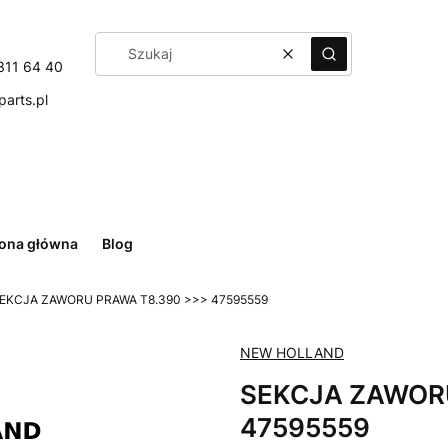
Wyczyść
Szukaj
311 64 40
arts.pl
rona główna
Blog
EKCJA ZAWORU PRAWA T8.390 >>> 47595559
NEW HOLLAND
SEKCJA ZAWORU
47595559