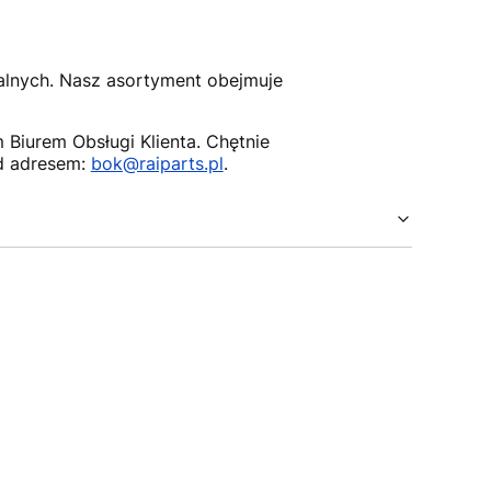
nalnych. Nasz asortyment obejmuje
Biurem Obsługi Klienta. Chętnie
d adresem:
bok@raiparts.pl
.