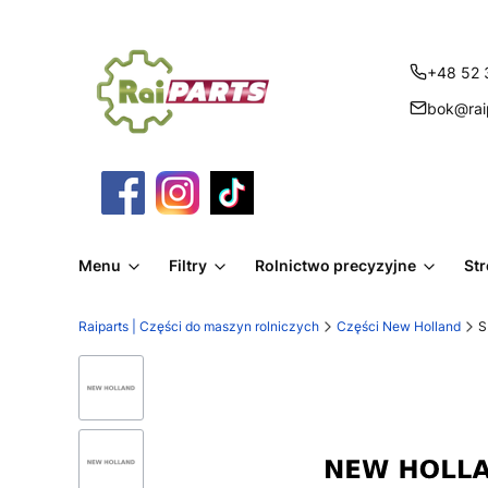
+48 52 
bok@raip
Menu
Filtry
Rolnictwo precyzyjne
St
Raiparts | Części do maszyn rolniczych
Części New Holland
S