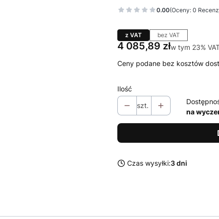
0.00
(Oceny: 0 Recenzj
z VAT
bez VAT
Cena
4 085,89 zł
w tym 23% VA
w tym
23%
VA
Ceny podane bez kosztów dos
Ilość
Dostępno
szt.
na wycze
Czas wysyłki:
3 dni