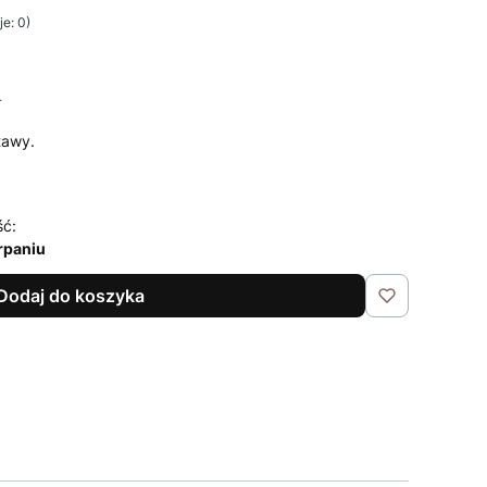
e: 0)
T
T
tawy.
ść:
rpaniu
Dodaj do koszyka