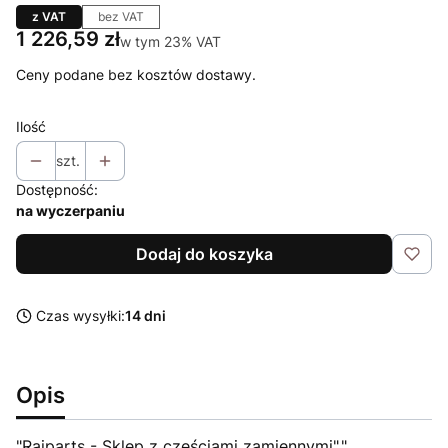
z VAT
bez VAT
Cena
1 226,59 zł
w tym 23% VAT
w tym
23%
VAT
Ceny podane bez kosztów dostawy.
Ilość
szt.
Dostępność:
na wyczerpaniu
Dodaj do koszyka
Czas wysyłki:
14 dni
Opis
"Raiparts - Sklep z częściami zamiennymi","