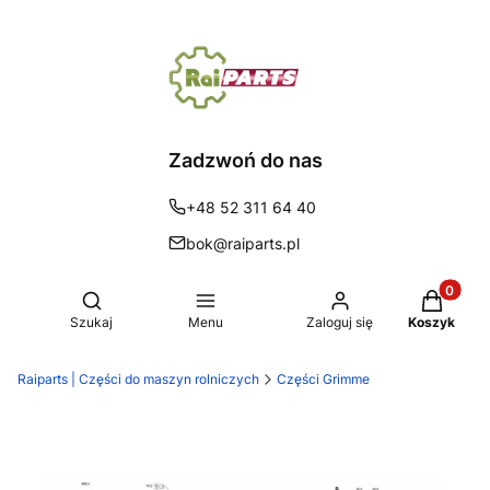
Zadzwoń do nas
+48 52 311 64 40
bok@raiparts.pl
Produkty 
Otwórz wyszukiwarkę
Szukaj
Menu
Zaloguj się
Koszyk
Raiparts | Części do maszyn rolniczych
Części Grimme