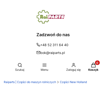
Zadzwoń do nas
+48 52 311 64 40
bok@raiparts.pl
Produkty 
Otwórz wyszukiwarkę
Szukaj
Menu
Zaloguj się
Koszyk
Raiparts | Części do maszyn rolniczych
Części New Holland