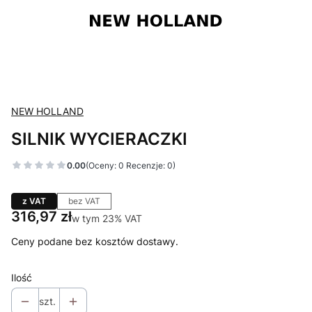
NEW HOLLAND
SILNIK WYCIERACZKI
0.00
(Oceny: 0 Recenzje: 0)
z VAT
bez VAT
Cena
316,97 zł
w tym 23% VAT
w tym
23%
VAT
Ceny podane bez kosztów dostawy.
Ilość
szt.