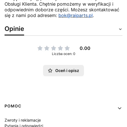
Obsługi Klienta. Chętnie pomożemy w weryfikacji i
odpowiednim doborze części. Możesz skontaktować
się z nami pod adresem:
bok@raiparts.pl
.
Opinie
0.00
Liczba ocen: 0
Oceń i opisz
Linki w stopce
POMOC
Zwroty i reklamacje
Pytania i odpowiedzi