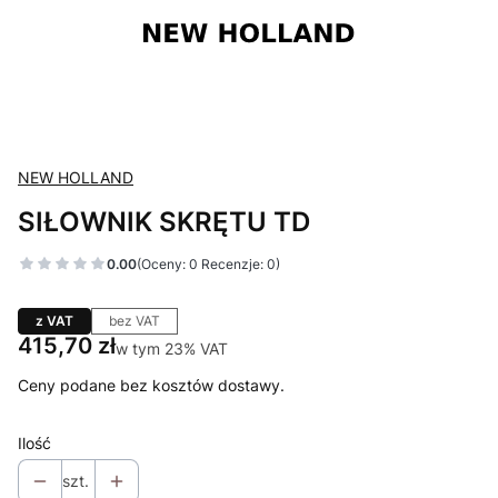
NEW HOLLAND
SIŁOWNIK SKRĘTU TD
0.00
(Oceny: 0 Recenzje: 0)
z VAT
bez VAT
Cena
415,70 zł
w tym 23% VAT
w tym
23%
VAT
Ceny podane bez kosztów dostawy.
Ilość
szt.