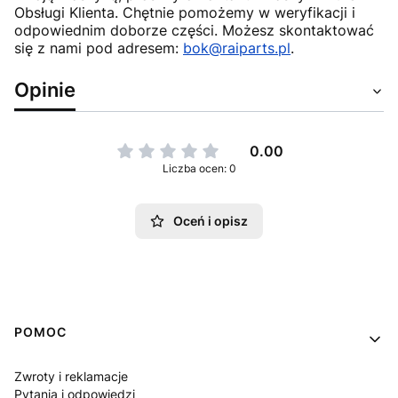
Obsługi Klienta. Chętnie pomożemy w weryfikacji i
odpowiednim doborze części. Możesz skontaktować
się z nami pod adresem:
bok@raiparts.pl
.
Opinie
0.00
Liczba ocen: 0
Oceń i opisz
Linki w stopce
POMOC
Zwroty i reklamacje
Pytania i odpowiedzi