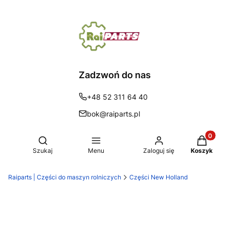
Zadzwoń do nas
+48 52 311 64 40
bok@raiparts.pl
Produkty 
Otwórz wyszukiwarkę
Szukaj
Menu
Zaloguj się
Koszyk
Raiparts | Części do maszyn rolniczych
Części New Holland