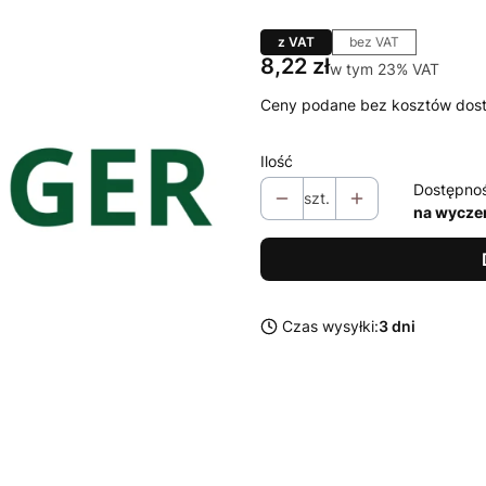
z VAT
bez VAT
Cena
8,22 zł
w tym 23% VAT
w tym
23%
VAT
Ceny podane bez kosztów dos
Ilość
Dostępno
szt.
na wycze
Czas wysyłki:
3 dni