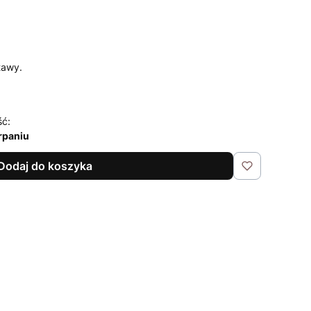
tawy.
ść:
rpaniu
Dodaj do koszyka