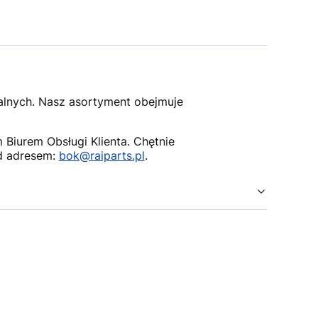
nalnych. Nasz asortyment obejmuje
Biurem Obsługi Klienta. Chętnie
d adresem:
bok@raiparts.pl
.