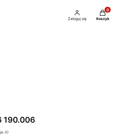
Produkty w kosz
Zaloguj się
Koszyk
 190.006
e: 0)