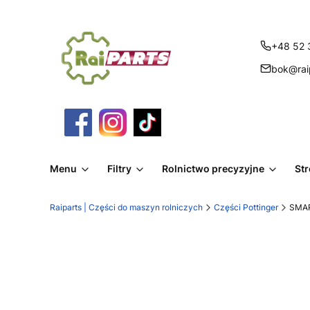
+48 52 
bok@raip
Menu
Filtry
Rolnictwo precyzyjne
St
Raiparts | Części do maszyn rolniczych
Części Pottinger
SMAR