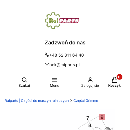
Zadzwoń do nas
+48 52 311 64 40
bok@raiparts.pl
Produkty 
Otwórz wyszukiwarkę
Szukaj
Menu
Zaloguj się
Koszyk
Raiparts | Części do maszyn rolniczych
Części Grimme