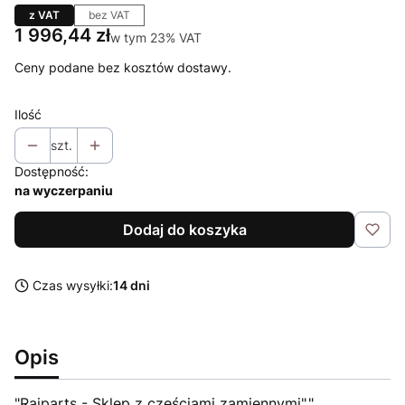
z VAT
bez VAT
Cena
1 996,44 zł
w tym 23% VAT
w tym
23%
VAT
Ceny podane bez kosztów dostawy.
Ilość
szt.
Dostępność:
na wyczerpaniu
Dodaj do koszyka
Czas wysyłki:
14 dni
Opis
"Raiparts - Sklep z częściami zamiennymi","