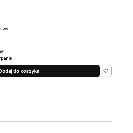
tawy.
ść:
rpaniu
Dodaj do koszyka