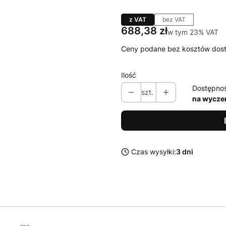
z VAT
bez VAT
Cena
688,38 zł
w tym 23% VAT
w tym
23%
VAT
Ceny podane bez kosztów dos
Ilość
Dostępno
szt.
na wycze
Czas wysyłki:
3 dni