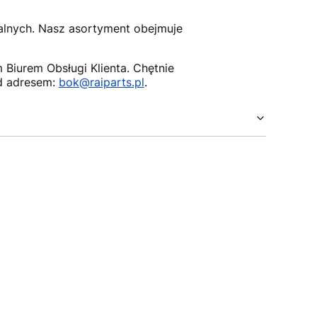
nalnych. Nasz asortyment obejmuje
Biurem Obsługi Klienta. Chętnie
d adresem:
bok@raiparts.pl
.