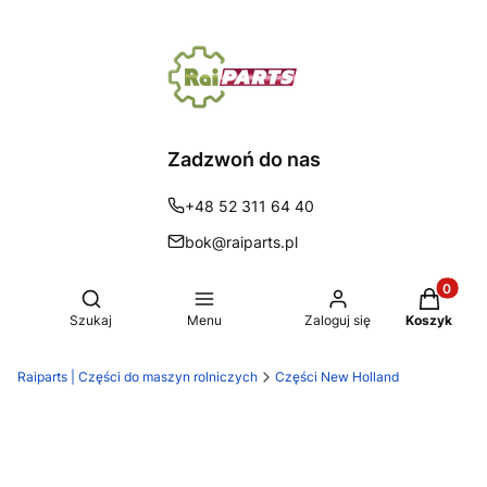
Zadzwoń do nas
+48 52 311 64 40
bok@raiparts.pl
Produkty 
Otwórz wyszukiwarkę
Szukaj
Menu
Zaloguj się
Koszyk
Raiparts | Części do maszyn rolniczych
Części New Holland