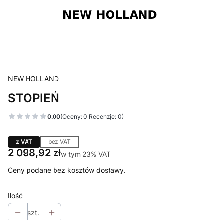
NEW HOLLAND
STOPIEŃ
0.00
(Oceny: 0 Recenzje: 0)
z VAT
bez VAT
Cena
2 098,92 zł
w tym 23% VAT
w tym
23%
VAT
Ceny podane bez kosztów dostawy.
Ilość
szt.