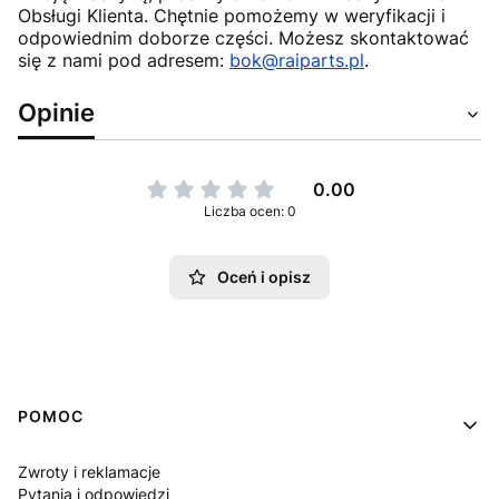
Obsługi Klienta. Chętnie pomożemy w weryfikacji i
odpowiednim doborze części. Możesz skontaktować
się z nami pod adresem:
bok@raiparts.pl
.
Opinie
0.00
Liczba ocen: 0
Oceń i opisz
Linki w stopce
POMOC
Zwroty i reklamacje
Pytania i odpowiedzi