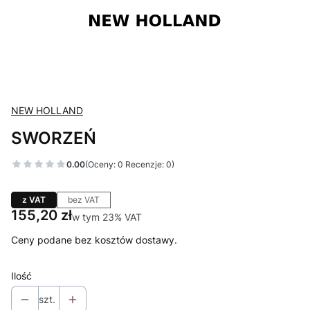
NEW HOLLAND
SWORZEŃ
0.00
(Oceny: 0 Recenzje: 0)
z VAT
bez VAT
Cena
155,20 zł
w tym 23% VAT
w tym
23%
VAT
Ceny podane bez kosztów dostawy.
Ilość
szt.