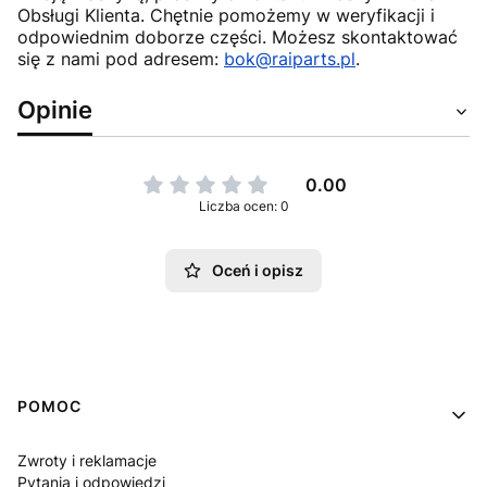
Obsługi Klienta. Chętnie pomożemy w weryfikacji i
odpowiednim doborze części. Możesz skontaktować
się z nami pod adresem:
bok@raiparts.pl
.
Opinie
0.00
Liczba ocen: 0
Oceń i opisz
Linki w stopce
POMOC
Zwroty i reklamacje
Pytania i odpowiedzi