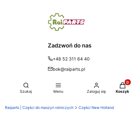
Zadzwoń do nas
+48 52 311 64 40
bok@raiparts.pl
Produkty 
Otwórz wyszukiwarkę
Szukaj
Menu
Zaloguj się
Koszyk
Raiparts | Części do maszyn rolniczych
Części New Holland