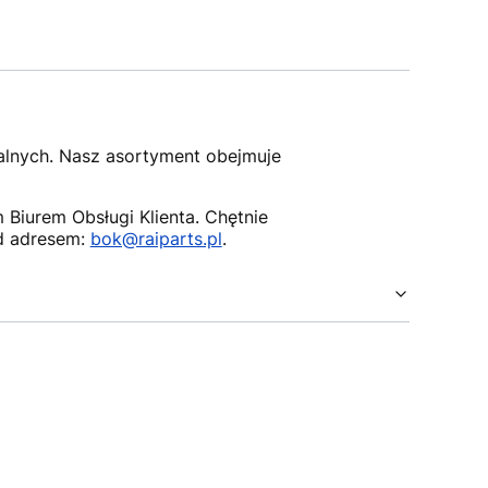
nalnych. Nasz asortyment obejmuje
Biurem Obsługi Klienta. Chętnie
d adresem:
bok@raiparts.pl
.