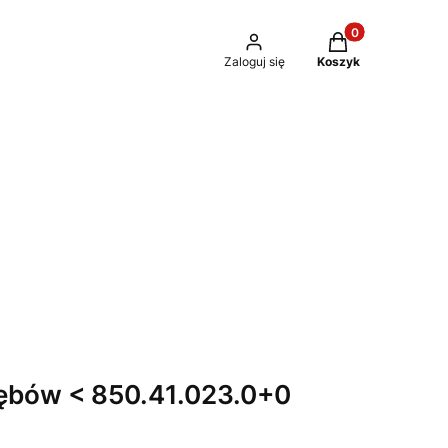
Produkty w kosz
Zaloguj się
Koszyk
ębów < 850.41.023.0+0