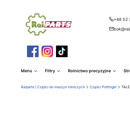
+48 52 
bok@raip
Menu
Filtry
Rolnictwo precyzyjne
St
Raiparts | Części do maszyn rolniczych
Części Pottinger
TALE