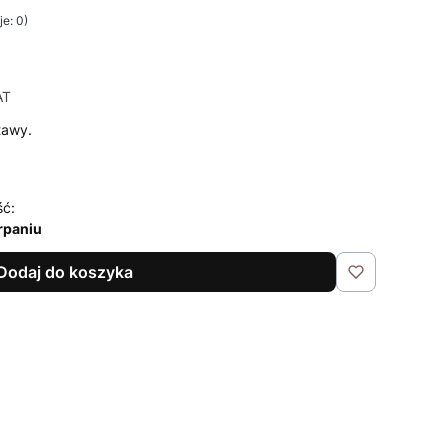
e: 0)
AT
AT
tawy.
ść:
rpaniu
Dodaj do koszyka