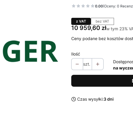
0.00
(Oceny: 0 Recenzj
z VAT
bez VAT
Cena
10 959,60 zł
w tym 23% V
w tym
23%
V
Ceny podane bez kosztów dos
Ilość
Dostępno
szt.
na wycze
Czas wysyłki:
3 dni