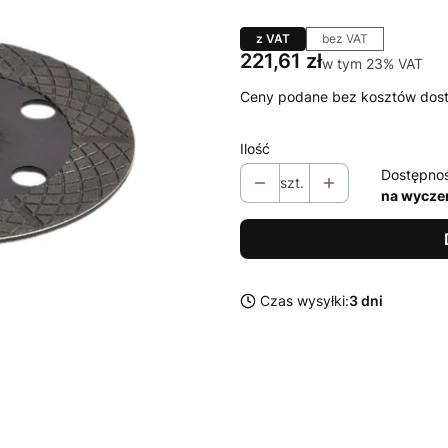
z VAT
bez VAT
Cena
221,61 zł
w tym 23% VAT
w tym
23%
VAT
Ceny podane bez kosztów dos
Ilość
Dostępno
szt.
na wycze
Czas wysyłki:
3 dni