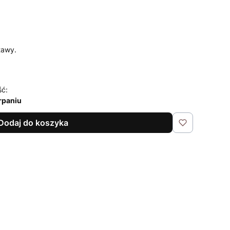
tawy.
ść:
rpaniu
Dodaj do koszyka