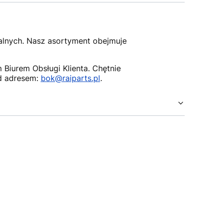
nalnych. Nasz asortyment obejmuje
Biurem Obsługi Klienta. Chętnie
d adresem:
bok@raiparts.pl
.