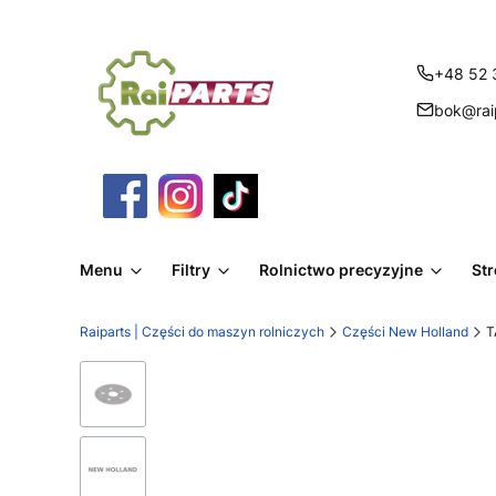
+48 52 
bok@raip
Menu
Filtry
Rolnictwo precyzyjne
St
Raiparts | Części do maszyn rolniczych
Części New Holland
T