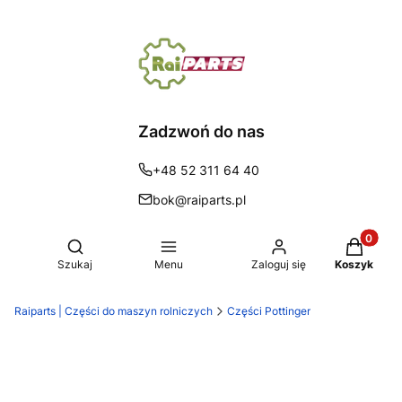
Zadzwoń do nas
+48 52 311 64 40
bok@raiparts.pl
Produkty 
Otwórz wyszukiwarkę
Szukaj
Menu
Zaloguj się
Koszyk
Raiparts | Części do maszyn rolniczych
Części Pottinger