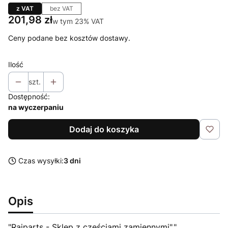
z VAT
bez VAT
Cena
201,98 zł
w tym 23% VAT
w tym
23%
VAT
Ceny podane bez kosztów dostawy.
Ilość
szt.
Dostępność:
na wyczerpaniu
Dodaj do koszyka
Czas wysyłki:
3 dni
Opis
"Raiparts - Sklep z częściami zamiennymi","