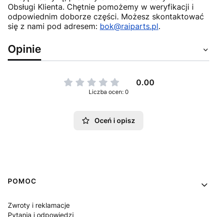
Obsługi Klienta. Chętnie pomożemy w weryfikacji i
odpowiednim doborze części. Możesz skontaktować
się z nami pod adresem:
bok@raiparts.pl
.
Opinie
0.00
Liczba ocen: 0
Oceń i opisz
Linki w stopce
POMOC
Zwroty i reklamacje
Pytania i odpowiedzi