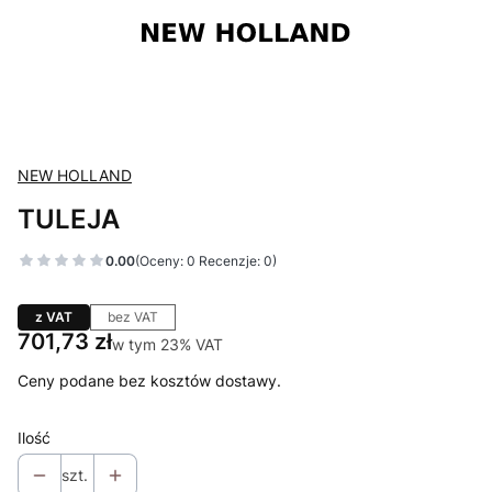
NEW HOLLAND
TULEJA
0.00
(Oceny: 0 Recenzje: 0)
z VAT
bez VAT
Cena
701,73 zł
w tym 23% VAT
w tym
23%
VAT
Ceny podane bez kosztów dostawy.
Ilość
szt.