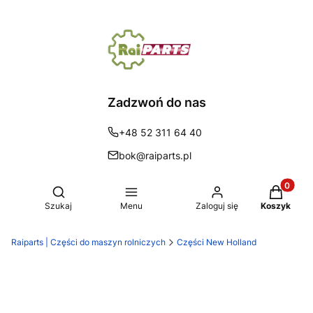
Zadzwoń do nas
+48 52 311 64 40
bok@raiparts.pl
Produkty 
Otwórz wyszukiwarkę
Szukaj
Menu
Zaloguj się
Koszyk
Raiparts | Części do maszyn rolniczych
Części New Holland