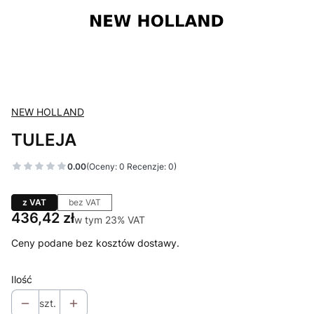
NEW HOLLAND
TULEJA
0.00
(Oceny: 0 Recenzje: 0)
z VAT
bez VAT
Cena
436,42 zł
w tym 23% VAT
w tym
23%
VAT
Ceny podane bez kosztów dostawy.
Ilość
szt.