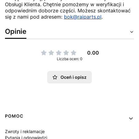
Obsługi Klienta. Chętnie pomożemy w weryfikacji i
odpowiednim doborze części. Możesz skontaktować
się z nami pod adresem:
bok@raiparts.pl
.
Opinie
0.00
Liczba ocen: 0
Oceń i opisz
Linki w stopce
POMOC
Zwroty i reklamacje
Pytania i odpowiedzi