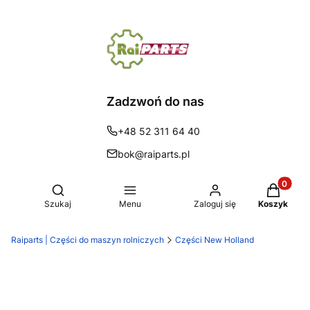
Zadzwoń do nas
+48 52 311 64 40
bok@raiparts.pl
Produkty 
Otwórz wyszukiwarkę
Szukaj
Menu
Zaloguj się
Koszyk
Raiparts | Części do maszyn rolniczych
Części New Holland