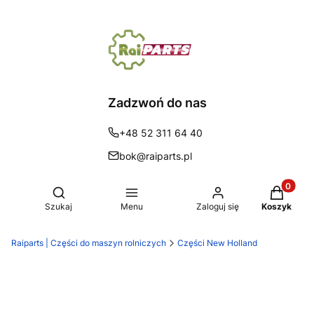
Zadzwoń do nas
+48 52 311 64 40
bok@raiparts.pl
Produkty 
Otwórz wyszukiwarkę
Szukaj
Menu
Zaloguj się
Koszyk
Raiparts | Części do maszyn rolniczych
Części New Holland