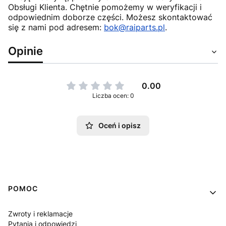
Obsługi Klienta. Chętnie pomożemy w weryfikacji i
odpowiednim doborze części. Możesz skontaktować
się z nami pod adresem:
bok@raiparts.pl
.
Opinie
0.00
Liczba ocen: 0
Oceń i opisz
Linki w stopce
POMOC
Zwroty i reklamacje
Pytania i odpowiedzi