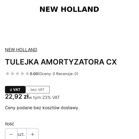
NEW HOLLAND
TULEJKA AMORTYZATORA CX
0.00
(Oceny: 0 Recenzje: 0)
z VAT
bez VAT
Cena
22,92 zł
w tym 23% VAT
w tym
23%
VAT
Ceny podane bez kosztów dostawy.
Ilość
szt.