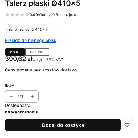
Talerz płaski Ø410x5
0.00
(Oceny: 0 Recenzje: 0)
Talerz płaski Ø410x5
Przejdź do pełnego opisu
z VAT
bez VAT
Cena
390,62 zł
w tym 23% VAT
w tym
23%
VAT
Ceny podane bez kosztów dostawy.
Ilość
szt.
Dostępność:
na wyczerpaniu
Dodaj do koszyka