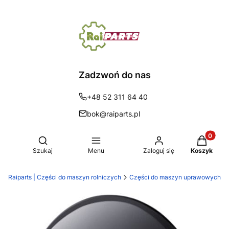
Zadzwoń do nas
+48 52 311 64 40
bok@raiparts.pl
Produkty 
Otwórz wyszukiwarkę
Szukaj
Menu
Zaloguj się
Koszyk
Raiparts | Części do maszyn rolniczych
Części do maszyn uprawowych