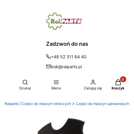
Zadzwoń do nas
+48 52 311 64 40
bok@raiparts.pl
Produkty 
Otwórz wyszukiwarkę
Szukaj
Menu
Zaloguj się
Koszyk
Raiparts | Części do maszyn rolniczych
Części do maszyn uprawowych