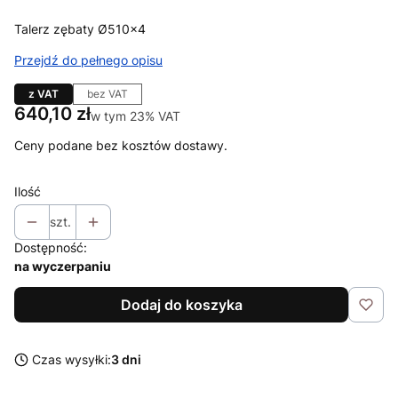
Talerz zębaty Ø510x4
Przejdź do pełnego opisu
z VAT
bez VAT
Cena
640,10 zł
w tym 23% VAT
w tym
23%
VAT
Ceny podane bez kosztów dostawy.
Ilość
szt.
Dostępność:
na wyczerpaniu
Dodaj do koszyka
Czas wysyłki:
3 dni