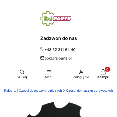
Zadzwoń do nas
+48 52 311 64 40
bok@raiparts.pl
Produkty 
Otwórz wyszukiwarkę
Szukaj
Menu
Zaloguj się
Koszyk
Raiparts | Części do maszyn rolniczych
Części do maszyn uprawowych