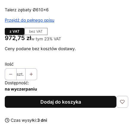
Talerz zębaty Ø610x6
Przejdź do pełnego opisu
z VAT
bez VAT
Cena
972,75 zł
w tym 23% VAT
w tym
23%
VAT
Ceny podane bez kosztów dostawy.
Ilość
szt.
Dostępność:
na wyczerpaniu
Dodaj do koszyka
Czas wysyłki:
3 dni