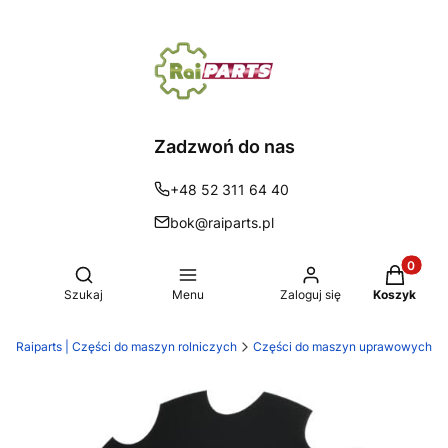
Zadzwoń do nas
+48 52 311 64 40
bok@raiparts.pl
Produkty 
Otwórz wyszukiwarkę
Szukaj
Menu
Zaloguj się
Koszyk
Raiparts | Części do maszyn rolniczych
Części do maszyn uprawowych