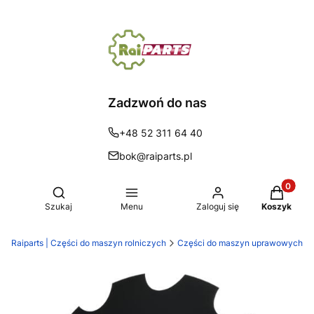
Zadzwoń do nas
+48 52 311 64 40
bok@raiparts.pl
Produkty 
Otwórz wyszukiwarkę
Szukaj
Menu
Zaloguj się
Koszyk
Raiparts | Części do maszyn rolniczych
Części do maszyn uprawowych