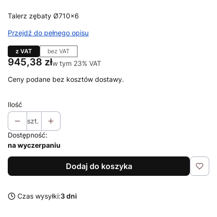
Talerz zębaty Ø710x6
Przejdź do pełnego opisu
z VAT
bez VAT
Cena
945,38 zł
w tym 23% VAT
w tym
23%
VAT
Ceny podane bez kosztów dostawy.
Ilość
szt.
Dostępność:
na wyczerpaniu
Dodaj do koszyka
Czas wysyłki:
3 dni