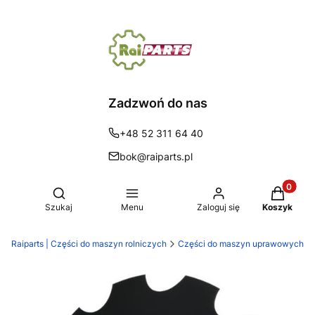
Zadzwoń do nas
+48 52 311 64 40
bok@raiparts.pl
Produkty 
Otwórz wyszukiwarkę
Szukaj
Menu
Zaloguj się
Koszyk
Raiparts | Części do maszyn rolniczych
Części do maszyn uprawowych