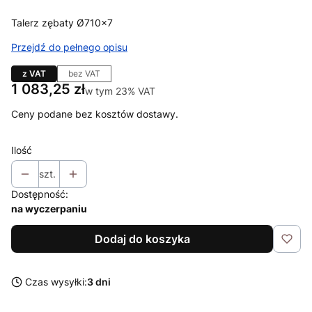
Talerz zębaty Ø710x7
Przejdź do pełnego opisu
z VAT
bez VAT
Cena
1 083,25 zł
w tym 23% VAT
w tym
23%
VAT
Ceny podane bez kosztów dostawy.
Ilość
szt.
Dostępność:
na wyczerpaniu
Dodaj do koszyka
Czas wysyłki:
3 dni