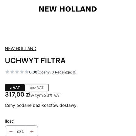
NEW HOLLAND
UCHWYT FILTRA
0.00
(Oceny: 0 Recenzje: 0)
z VAT
bez VAT
Cena
317,00 zł
w tym 23% VAT
w tym
23%
VAT
Ceny podane bez kosztów dostawy.
Ilość
szt.