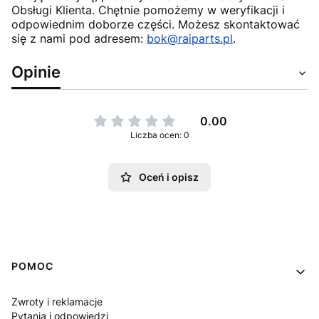
Obsługi Klienta. Chętnie pomożemy w weryfikacji i
odpowiednim doborze części. Możesz skontaktować
się z nami pod adresem:
bok@raiparts.pl
.
Opinie
0.00
Liczba ocen: 0
Oceń i opisz
Linki w stopce
POMOC
Zwroty i reklamacje
Pytania i odpowiedzi