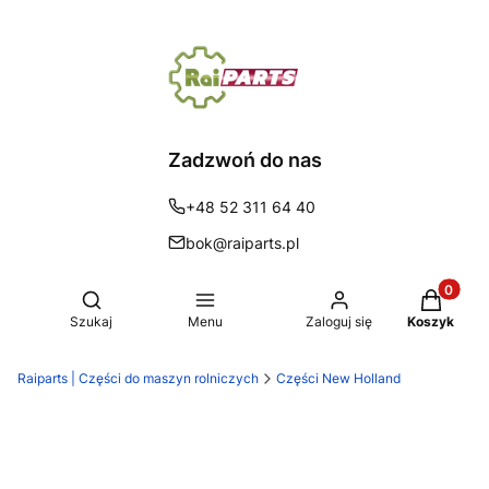
Zadzwoń do nas
+48 52 311 64 40
bok@raiparts.pl
Produkty 
Otwórz wyszukiwarkę
Szukaj
Menu
Zaloguj się
Koszyk
Raiparts | Części do maszyn rolniczych
Części New Holland