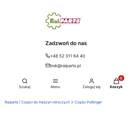
Zadzwoń do nas
+48 52 311 64 40
bok@raiparts.pl
Produkty 
Otwórz wyszukiwarkę
Szukaj
Menu
Zaloguj się
Koszyk
Raiparts | Części do maszyn rolniczych
Części Pottinger