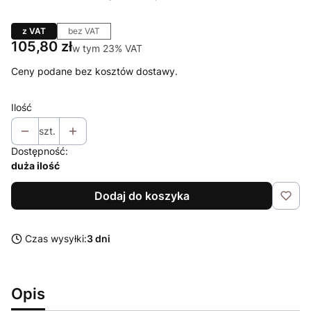
z VAT
bez VAT
Cena
105,80 zł
w tym 23% VAT
w tym
23%
VAT
Ceny podane bez kosztów dostawy.
Ilość
szt.
Dostępność:
duża ilość
Dodaj do koszyka
Czas wysyłki:
3 dni
Opis